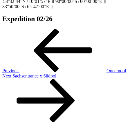
53°32’44”N / 10’01’57”E ॥ 90°00’00”S / 00°00’00”E ॥
83°50’00”S / 65°47’00”E ॥
Expedition 02/26
Beitragsnavigation
Previous
Post
Previous
Queerpool
Next
Next
Sachsentrance x Südpol
Post