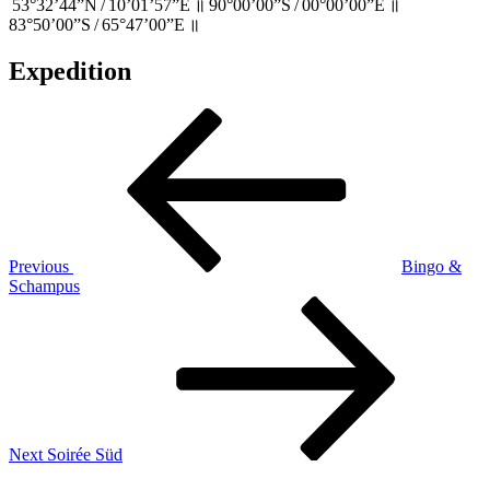
53°32’44”N / 10’01’57”E ॥ 90°00’00”S / 00°00’00”E ॥
83°50’00”S / 65°47’00”E ॥
Expedition
Beitragsnavigation
Previous
Post
Previous
Bingo &
Schampus
Next
Post
Next
Soirée Süd