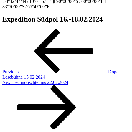
53°32’44”N / 10’01’57”E ॥ 90°00’00”S / 00°00’00”E ॥
83°50’00”S / 65°47’00”E ॥
Expedition Südpol 16.-18.02.2024
Beitragsnavigation
Previous
Post
Previous
Dope
Lesebühne 15.02.2024
Next
Next
Technotischtennis 22.02.2024
Post