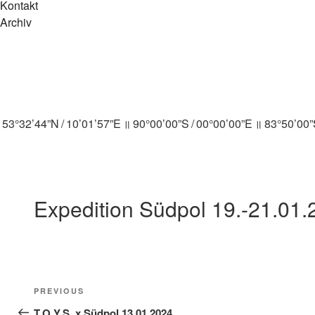
Kontakt
Archiv
53°32’44”N / 10’01’57”E ॥ 90°00’00”S / 00°00’00”E ॥ 83°50’00”
Expedition Südpol 19.-21.01.
Beitragsnavigation
Previous
PREVIOUS
Post
T.O.Y.S. x Südpol 13.01.2024