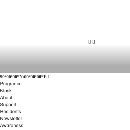
SÜDPOL HAMBURG
Der Südpol befindet sich in einem alten Gemäuer zwisc
Kulturbehörde und der Kreativgesellschaft Hamburg sowie
Kulturveranstaltungen statt, die die Wahrnehmung verw
90°00’00”N/00°00’00”E
Programm
Kiosk
About
Support
Residents
Newsletter
Awareness