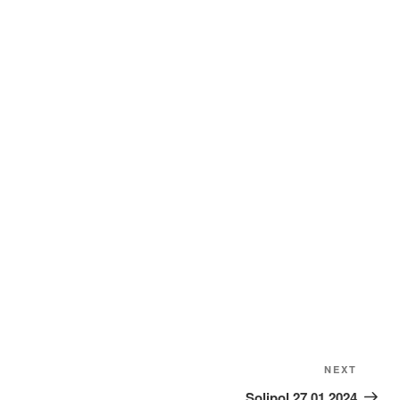
Next
NEXT
Post
Solipol 27.01.2024