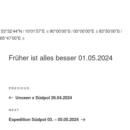
53°32’44”N / 10’01’57”E ॥ 90°00’00”S / 00°00’00”E ॥ 83°50’00”S /
65°47’00”E ॥
Früher ist alles besser 01.05.2024
Beitragsnavigation
Previous
PREVIOUS
Post
Unceen x Südpol 26.04.2024
Next
NEXT
Post
Expedition Südpol 03. – 05.05.2024