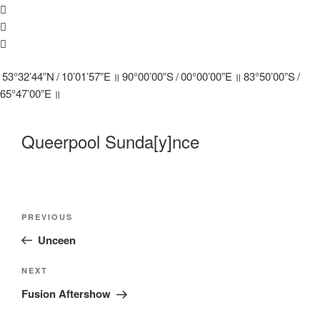
53°32’44”N / 10’01’57”E ॥ 90°00’00”S / 00°00’00”E ॥ 83°50’00”S /
65°47’00”E ॥
Queerpool Sunda[y]nce
Beitragsnavigation
Previous
PREVIOUS
Post
Unceen
Next
NEXT
Post
Fusion Aftershow