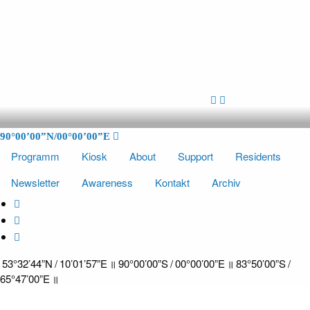
SÜDPOL HAMBURG
Der Südpol befindet sich in einem alten Gemäuer zwischen
90°00’00”N/00°00’00”E
Bürokomplexen am Billekanal in Hammerbrook, Hamburg. Es wurde in
den letzten Jahren mit Hilfe der Hamburger Kulturbehörde und der
Programm
Kiosk
About
Support
Residents
Kreativgesellschaft Hamburg sowie vieler ehrenamtlicher Helfer
restauriert. Unterstützt von einem Kulturverein finden hier regelmäßig
Newsletter
Awareness
Kontakt
Archiv
Musik- und Kulturveranstaltungen statt, die die Wahrnehmung
verwischen und verändern.
53°32’44”N / 10’01’57”E ॥ 90°00’00”S / 00°00’00”E ॥ 83°50’00”S /
65°47’00”E ॥