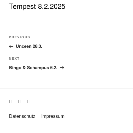
Tempest 8.2.2025
Beitragsnavigation
Previous
PREVIOUS
Post
Unceen 28.3.
Next
NEXT
Post
Bingo & Schampus 6.2.
Datenschutz
Impressum