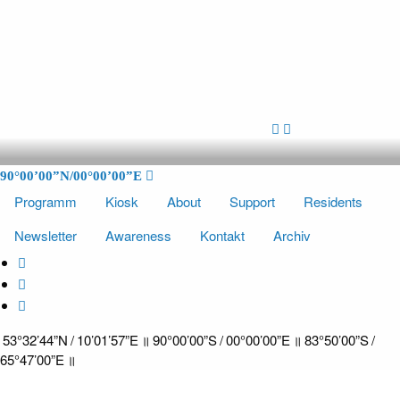
SÜDPOL HAMBURG
Der Südpol befindet sich in einem alten Gemäuer zwischen
90°00’00”N/00°00’00”E
Bürokomplexen am Billekanal in Hammerbrook, Hamburg. Es wurde in
den letzten Jahren mit Hilfe der Hamburger Kulturbehörde und der
Programm
Kiosk
About
Support
Residents
Kreativgesellschaft Hamburg sowie vieler ehrenamtlicher Helfer
restauriert. Unterstützt von einem Kulturverein finden hier regelmäßig
Newsletter
Awareness
Kontakt
Archiv
Musik- und Kulturveranstaltungen statt, die die Wahrnehmung
verwischen und verändern.
53°32’44”N / 10’01’57”E ॥ 90°00’00”S / 00°00’00”E ॥ 83°50’00”S /
65°47’00”E ॥