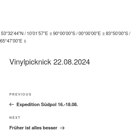
53°32’44”N / 10’01’57”E ॥ 90°00’00”S / 00°00’00”E ॥ 83°50’00”S /
65°47’00”E ॥
Vinylpicknick 22.08.2024
Beitragsnavigation
Previous
PREVIOUS
Post
Expedition Südpol 16.-18.08.
Next
NEXT
Post
Früher ist alles besser